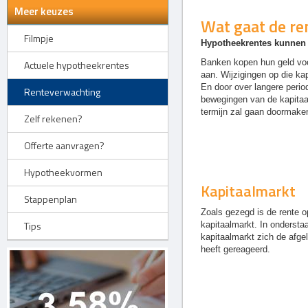
Meer keuzes
Wat gaat de re
Filmpje
Hypotheekrentes kunnen 
Banken kopen hun geld voor
Actuele hypotheekrentes
aan. Wijzigingen op die k
En door over langere perio
Renteverwachting
bewegingen van de kapitaal
termijn zal gaan doormake
Zelf rekenen?
Offerte aanvragen?
Hypotheekvormen
Kapitaalmarkt
Stappenplan
Zoals gezegd is de rente 
Tips
kapitaalmarkt. In ondersta
kapitaalmarkt zich de afgel
heeft gereageerd.