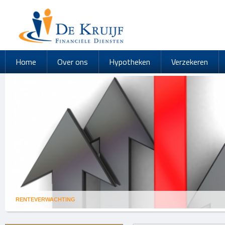
Home
Over ons
Hypotheken
Verzekeren
RENTEVERWACHTING