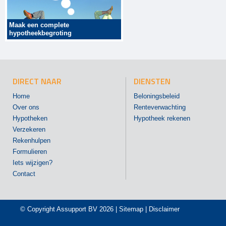
Maak een complete
hypotheekbegroting
DIRECT NAAR
DIENSTEN
Home
Beloningsbeleid
Over ons
Renteverwachting
Hypotheken
Hypotheek rekenen
Verzekeren
Rekenhulpen
Formulieren
Iets wijzigen?
Contact
© Copyright
Assupport BV
2026 |
Sitemap
|
Disclaimer