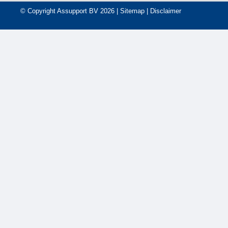
© Copyright
Assupport BV
2026 |
Sitemap
|
Disclaimer