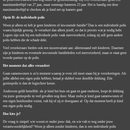
maximumleeftijd van 27 jaar, maar sommige hanteren 23 jaar. Het is handig om deze
maximumleeftijd te checken als je kind net op kamers gaat.
Optie B: de individuele polis
Woon je alleen en heb je geen kinderen of inwonende familie? Dan is een individuele polis
waarschijnlijk genoeg. Je verzekert dan alleen jezelf, en dat is precies wat je nodig hebt.
Logees zijn ook bij een individuele polis vaak meeverzekerd, zolang zij zelf geen andere
polis hebben die de schade dekt.
Veel verzekeraars bieden ook een tussenvariant aan: alleenstaand mét kinderen. Daarmee
zijn je kinderen en eventuele inwonende familieleden wel meeverzekerd, maar er staat geen
tweede partner op de polis.
Het moment dat alles verandert
Gaan samenwonen is zo'n moment waarop je even stil moet staan bij je verzekeringen. Als
jullie allebei een eigen polis hebben, betaal je dubbel voor dezelfde dekking. Eén
gezinspolis is dan de logischere keuze.
Andersom geldt hetzelfde: als je kind het huis uit gaat en gaat studeren, loopt de dekking
via jouw gezinspolis in veel gevallen nog door. Maar zodra je kind gaat samenwonen of
een eigen huishouden vormt, valt hij of zij er doorgaans af. Op dat moment heeft je kind
een eigen polis nodig.
Hoe kies je?
De vraag is simpel: wie woont er onder jouw dak, en wie valt er nog onder jouw
verantwoordelijkheid? Woon je alleen zonder kinderen, dan is een individuele polis