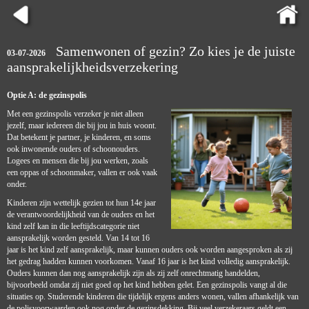
Samenwonen of gezin? Zo kies je de juiste
03-07-2026
aansprakelijkheidsverzekering
Optie A: de gezinspolis
Met een gezinspolis verzeker je niet alleen
jezelf, maar iedereen die bij jou in huis woont.
Dat betekent je partner, je kinderen, en soms
ook inwonende ouders of schoonouders.
Logees en mensen die bij jou werken, zoals
een oppas of schoonmaker, vallen er ook vaak
onder.
Kinderen zijn wettelijk gezien tot hun 14e jaar
de verantwoordelijkheid van de ouders en het
kind zelf kan in die leeftijdscategorie niet
aansprakelijk worden gesteld. Van 14 tot 16
jaar is het kind zelf aansprakelijk, maar kunnen ouders ook worden aangesproken als zij
het gedrag hadden kunnen voorkomen. Vanaf 16 jaar is het kind volledig aansprakelijk.
Ouders kunnen dan nog aansprakelijk zijn als zij zelf onrechtmatig handelden,
bijvoorbeeld omdat zij niet goed op het kind hebben gelet. Een gezinspolis vangt al die
situaties op. Studerende kinderen die tijdelijk ergens anders wonen, vallen afhankelijk van
de polisvoorwaarden ook nog onder de gezinsdekking. Bij veel verzekeraars geldt een